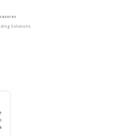
easures
ding Solutions
e
o
a