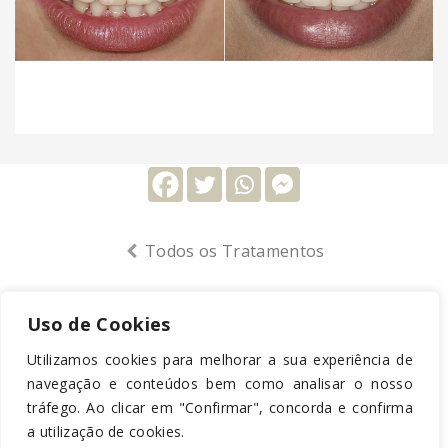
Todos os Tratamentos
Uso de Cookies
Livro de Reclamações
-
Política de Privacidade
-
Medidas de
Proteção de Dados
Utilizamos cookies para melhorar a sua experiência de
navegação e conteúdos bem como analisar o nosso
© Dental Care Clinic 2019 | Desenvolvido por
RBB Branding
tráfego. Ao clicar em "Confirmar", concorda e confirma
Solutions
a utilização de cookies.