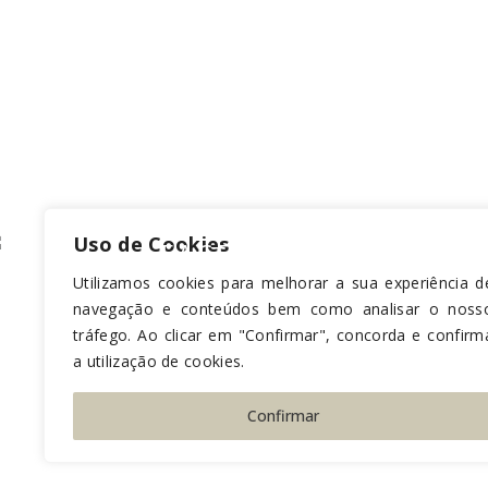
Uso de Cookies
FACETAS
Utilizamos cookies para melhorar a sua experiência d
navegação e conteúdos bem como analisar o noss
tráfego. Ao clicar em "Confirmar", concorda e confirm
a utilização de cookies.
Livro de Reclamações
-
Política de Privacidade
-
Medidas de Pr
Confirmar
© Dental Care Clinic 2019 | Desenvolvido por
RBB Branding So