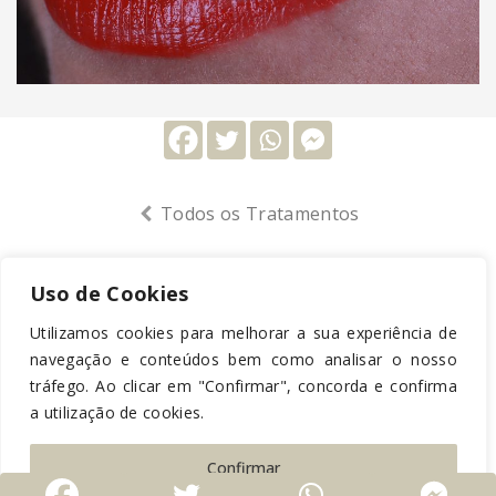
Todos os Tratamentos
Uso de Cookies
Livro de Reclamações
-
Política de Privacidade
-
Medidas de
Proteção de Dados
Utilizamos cookies para melhorar a sua experiência de
navegação e conteúdos bem como analisar o nosso
© Dental Care Clinic 2019 | Desenvolvido por
RBB Branding
tráfego. Ao clicar em "Confirmar", concorda e confirma
Solutions
a utilização de cookies.
Confirmar